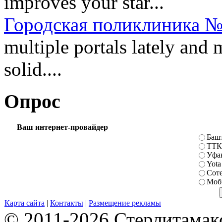
improves your star...
Городская поликлиника №
multiple portals lately and
solid....
Опрос
Ваш интернет-провайдер
Баш
ТТК
Уфа
Yota
Сот
Моб
Карта сайта
|
Контакты
|
Размещение рекламы
© 2011-2026 Стерлитамакск