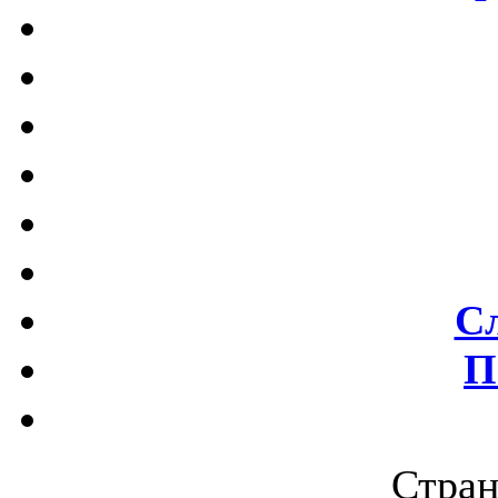
С
П
Стран