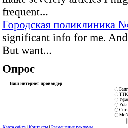
frequent...
Городская поликлиника №
significant info for me. And
But want...
Опрос
Ваш интернет-провайдер
Баш
ТТК
Уфа
Yota
Сот
Моб
Карта сайта
|
Контакты
|
Размещение рекламы