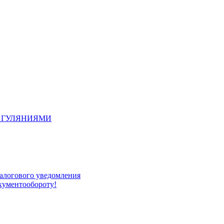
 ГУЛЯНИЯМИ
алогового уведомления
окументообороту!