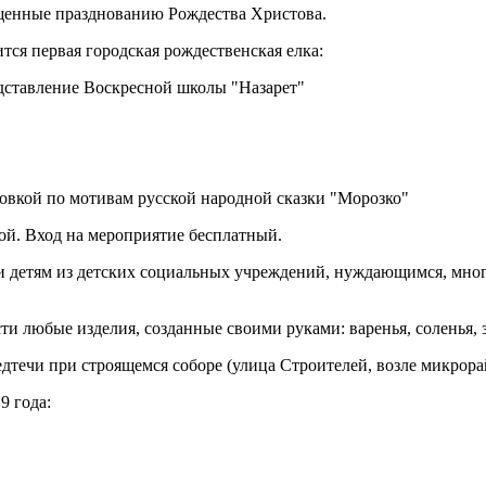
щенные празднованию Рождества Христова.
тся первая городская рождественская елка:
дставление Воскресной школы "Назарет"
новкой по мотивам русской народной сказки "Морозко"
ой. Вход на мероприятие бесплатный.
ки детям из детских социальных учреждений, нуждающимся, мн
 любые изделия, созданные своими руками: варенья, соленья, з
течи при строящемся соборе (улица Строителей, возле микрор
9 года: