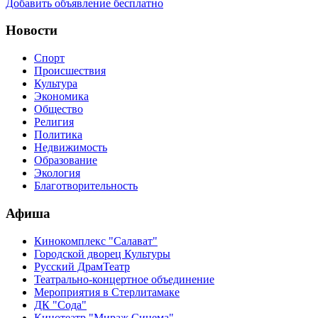
Добавить объявление бесплатно
Новости
Спорт
Происшествия
Культура
Экономика
Общество
Религия
Политика
Недвижимость
Образование
Экология
Благотворительность
Афиша
Кинокомплекс "Салават"
Городской дворец Культуры
Русский ДрамТеатр
Театрально-концертное объединение
Мероприятия в Стерлитамаке
ДК "Сода"
Кинотеатр "Мираж Синема"