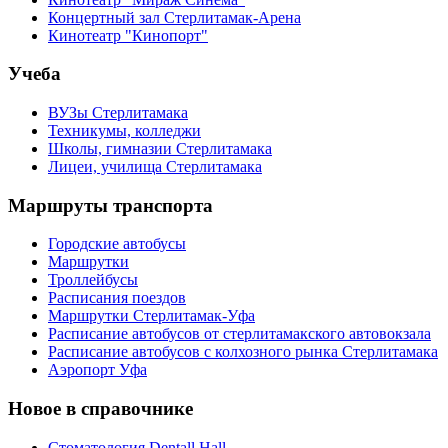
Концертный зал Стерлитамак-Арена
Кинотеатр "Кинопорт"
Учеба
ВУЗы Стерлитамака
Техникумы, колледжи
Школы, гимназии Стерлитамака
Лицеи, училища Стерлитамака
Маршруты транспорта
Городские автобусы
Маршрутки
Троллейбусы
Расписания поездов
Маршрутки Стерлитамак-Уфа
Расписание автобусов от стерлитамакского автовокзала
Расписание автобусов с колхозного рынка Стерлитамака
Аэропорт Уфа
Новое в справочнике
Стоматология Dentall Hall