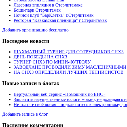
Лазерная эпиляция в Стерлитамаке
Боше-парк Стерлитамак
Ночной клуб "БарКлетка" г.Стерлитамак
Ресторан "Кавказская пленница" г.Стерлитамак
Добавить организацию бесплатно
Последние новости
ШАХМАТНЫЙ ТУРНИР ДЛЯ СОТРУДНИКОВ СНХЗ
ДЕНЬ ПОБЕДЫ НА СНХЗ
ТУРНИР СНХЗ ПО МИНИ-ФУТБОЛУ
ЗАВОДЧАНЕ ПРОВОДИЛИ ЗИМУ МАСЛЕНИЧНЫМИ
НА СНХЗ ОПРЕДЕЛИЛИ ЛУЧШИХ ТЕННИСИСТОВ
Новые записи в блогах
Вертуальный веб-сервис «Помощник по ЕНС»
Заплатить имущественные налоги можно, не дожидаясь н
Не тратьте своё время – подключитесь к электронному д
Добавить запись в блог
Последние комментарии