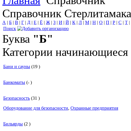
Главная
Справочник
Справочник Стерлитамак
А
|
Б
|
В
|
Г
|
Д
|
Е
|
Ё
|
Ж
|
З
|
И
|
Й
|
К
|
Л
|
М
|
Н
|
О
|
П
|
Р
|
С
|
Т
|
Поиск
Буква
"Б"
Категории начинающиеся
Бани и сауны
(
19
)
Банкоматы
(
-
)
Безопасность
(
31
)
Оборудование для безопасности
,
Охранные предприятия
Бильярды
(
2
)