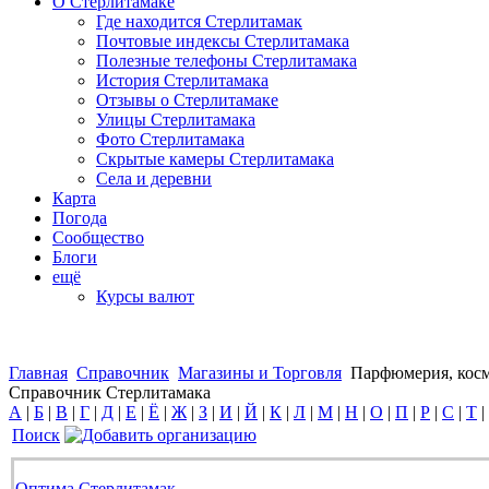
О Стерлитамаке
Где находится Стерлитамак
Почтовые индексы Стерлитамака
Полезные телефоны Стерлитамака
История Стерлитамака
Отзывы о Стерлитамаке
Улицы Стерлитамака
Фото Стерлитамака
Скрытые камеры Стерлитамака
Села и деревни
Карта
Погода
Сообщество
Блоги
ещё
Курсы валют
Главная
Справочник
Магазины и Торговля
Парфюмерия, кос
Справочник Стерлитамака
А
|
Б
|
В
|
Г
|
Д
|
Е
|
Ё
|
Ж
|
З
|
И
|
Й
|
К
|
Л
|
М
|
Н
|
О
|
П
|
Р
|
С
|
Т
|
Поиск
Оптима Стерлитамак