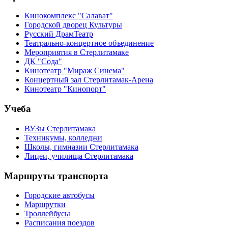
Кинокомплекс "Салават"
Городской дворец Культуры
Русский ДрамТеатр
Театрально-концертное объединение
Мероприятия в Стерлитамаке
ДК "Сода"
Кинотеатр "Мираж Синема"
Концертный зал Стерлитамак-Арена
Кинотеатр "Кинопорт"
Учеба
ВУЗы Стерлитамака
Техникумы, колледжи
Школы, гимназии Стерлитамака
Лицеи, училища Стерлитамака
Маршруты транспорта
Городские автобусы
Маршрутки
Троллейбусы
Расписания поездов