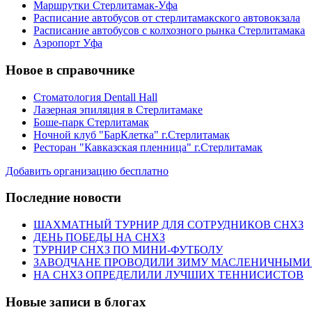
Маршрутки Стерлитамак-Уфа
Расписание автобусов от стерлитамакского автовокзала
Расписание автобусов с колхозного рынка Стерлитамака
Аэропорт Уфа
Новое в справочнике
Стоматология Dentall Hall
Лазерная эпиляция в Стерлитамаке
Боше-парк Стерлитамак
Ночной клуб "БарКлетка" г.Стерлитамак
Ресторан "Кавказская пленница" г.Стерлитамак
Добавить организацию бесплатно
Последние новости
ШАХМАТНЫЙ ТУРНИР ДЛЯ СОТРУДНИКОВ СНХЗ
ДЕНЬ ПОБЕДЫ НА СНХЗ
ТУРНИР СНХЗ ПО МИНИ-ФУТБОЛУ
ЗАВОДЧАНЕ ПРОВОДИЛИ ЗИМУ МАСЛЕНИЧНЫМИ
НА СНХЗ ОПРЕДЕЛИЛИ ЛУЧШИХ ТЕННИСИСТОВ
Новые записи в блогах