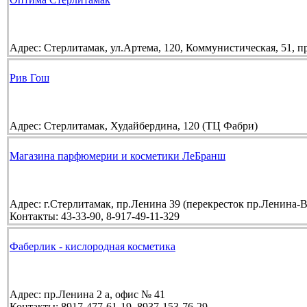
Адрес:
Стерлитамак, ул.Артема, 120, Коммунистическая, 51, п
Рив Гош
Адрес:
Стерлитамак, Худайбердина, 120 (ТЦ Фабри)
Магазина парфюмерии и косметики ЛеБранш
Адрес:
г.Стерлитамак, пр.Ленина 39 (перекресток пр.Ленина-В
Контакты:
43-33-90, 8-917-49-11-329
Фаберлик - кислородная косметика
Адрес:
пр.Ленина 2 а, офис № 41
Контакты:
8917-477-61-19, 8937-153-76-29