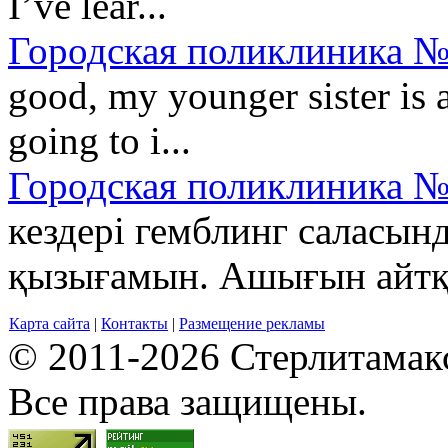
I’ve lear...
Городская поликлиника №
good, my younger sister is 
going to i...
Городская поликлиника №
кездері гемблинг саласын
қызығамын. Ашығын айтқан
Карта сайта
|
Контакты
|
Размещение рекламы
© 2011-2026 Стерлитамакск
Все права защищены.