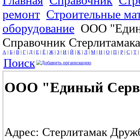
Главная
Справочник
Стр
ремонт
Строительные ма
оборудование
ООО "Един
Справочник Стерлитамак
А
|
Б
|
В
|
Г
|
Д
|
Е
|
Ё
|
Ж
|
З
|
И
|
Й
|
К
|
Л
|
М
|
Н
|
О
|
П
|
Р
|
С
|
Т
|
Поиск
ООО "Единый Серв
Адрес:
Стерлитамак Друж