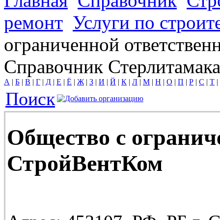
Главная
Справочник
Стр
ремонт
Услуги по строит
ограниченной ответстве
Справочник Стерлитамак
А
|
Б
|
В
|
Г
|
Д
|
Е
|
Ё
|
Ж
|
З
|
И
|
Й
|
К
|
Л
|
М
|
Н
|
О
|
П
|
Р
|
С
|
Т
|
Поиск
Общество с огранич
СтройВентКом