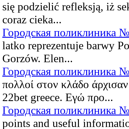
się podzielić refleksją, iż s
coraz cieka...
Городская поликлиника №
latko reprezentuje barwy P
Gorzów. Elen...
Городская поликлиника №
πολλοί στον κλάδο άρχισαν
22bet greece. Εγώ προ...
Городская поликлиника №
points and useful informatio