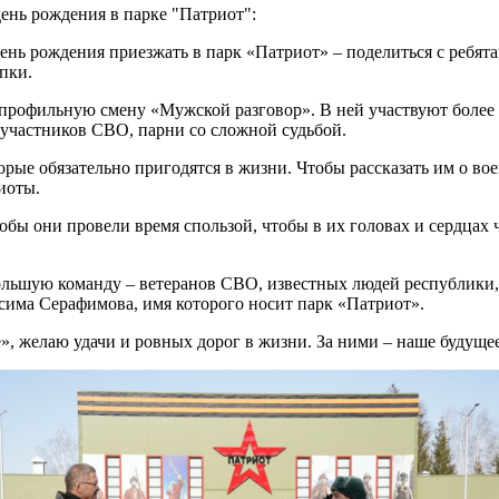
ень рождения в парке "Патриот":
 день рождения приезжать в парк «Патриот» – поделиться с реб
пки.
рофильную смену «Мужской разговор». В ней участвуют более 3
участников СВО, парни со сложной судьбой.
рые обязательно пригодятся в жизни. Чтобы рассказать им о во
иоты.
тобы они провели время спользой, чтобы в их головах и сердцах 
ьшую команду – ветеранов СВО, известных людей республики, к
сима Серафимова, имя которого носит парк «Патриот».
, желаю удачи и ровных дорог в жизни. За ними – наше будущее