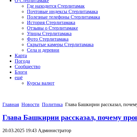
О Стерлитамаке
Где находится Стерлитамак
Почтовые индексы Стерлитамака
Полезные телефоны Стерлитамака
История Стерлитамака
Отзывы о Стерлитамаке
Улицы Стерлитамака
Фото Стерлитамака
Скрытые камеры Стерлитамака
Села и деревни
Карта
Погода
Сообщество
Блоги
ещё
Курсы валют
Главная
Новости
Политика
Глава Башкирии рассказал, почем
Глава Башкирии рассказал, почему про
20.03.2025 19:43
Администратор