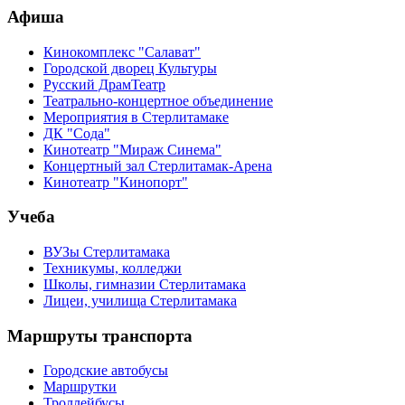
Афиша
Кинокомплекс "Салават"
Городской дворец Культуры
Русский ДрамТеатр
Театрально-концертное объединение
Мероприятия в Стерлитамаке
ДК "Сода"
Кинотеатр "Мираж Синема"
Концертный зал Стерлитамак-Арена
Кинотеатр "Кинопорт"
Учеба
ВУЗы Стерлитамака
Техникумы, колледжи
Школы, гимназии Стерлитамака
Лицеи, училища Стерлитамака
Маршруты транспорта
Городские автобусы
Маршрутки
Троллейбусы