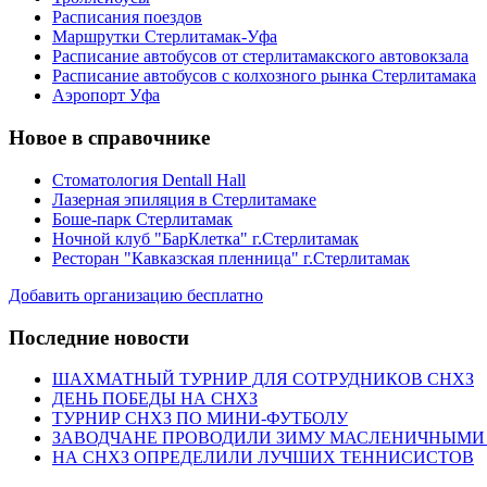
Расписания поездов
Маршрутки Стерлитамак-Уфа
Расписание автобусов от стерлитамакского автовокзала
Расписание автобусов с колхозного рынка Стерлитамака
Аэропорт Уфа
Новое в справочнике
Стоматология Dentall Hall
Лазерная эпиляция в Стерлитамаке
Боше-парк Стерлитамак
Ночной клуб "БарКлетка" г.Стерлитамак
Ресторан "Кавказская пленница" г.Стерлитамак
Добавить организацию бесплатно
Последние новости
ШАХМАТНЫЙ ТУРНИР ДЛЯ СОТРУДНИКОВ СНХЗ
ДЕНЬ ПОБЕДЫ НА СНХЗ
ТУРНИР СНХЗ ПО МИНИ-ФУТБОЛУ
ЗАВОДЧАНЕ ПРОВОДИЛИ ЗИМУ МАСЛЕНИЧНЫМИ
НА СНХЗ ОПРЕДЕЛИЛИ ЛУЧШИХ ТЕННИСИСТОВ