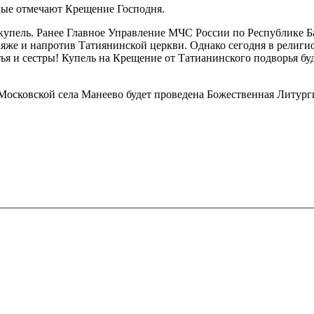
вные отмечают Крещение Господня.
купель. Ранее Главное Управление МЧС России по Республике Б
пляже и напротив Татиянинской церкви. Однако сегодня в рели
тья и сестры! Купель на Крещение от Татианинского подворья буд
 Московской села Манеево будет проведена Божественная Литург