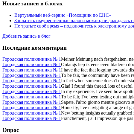
Новые записи в блогах
Вертуальный веб-сервис «Помощник по ЕНС»
Заплатить имущественные налоги можно, не дожидаясь н
Не тратьте своё время – подключитесь к электронному д
Добавить запись в блог
Последние комментарии
Городская поликлиника № 1
Meiner Meinung nach festgehalten, na
Городская поликлиника № 1
Onlangs liep ik eens even bladeren door 
Городская поликлиника № 1
I have the fact that logging towards di
Городская поликлиника № 1
To be fair, the community have been re
Городская поликлиника № 1
In fact when someone doesn't understand 
Городская поликлиника № 1
Glad I found this thread, lots of useful
Городская поликлиника № 1
In my experience, I've seen how spotti
Городская поликлиника № 1
To be fair, I've been testing out multip
Городская поликлиника № 1
Sapete, l'altro giorno mentre giocavo s
Городская поликлиника № 1
Honestly, I've navigating a range of gam
Городская поликлиника № 1
New betting insights actually grabbed
Городская поликлиника № 1
Franchement, j ai l impression que pas
Опрос