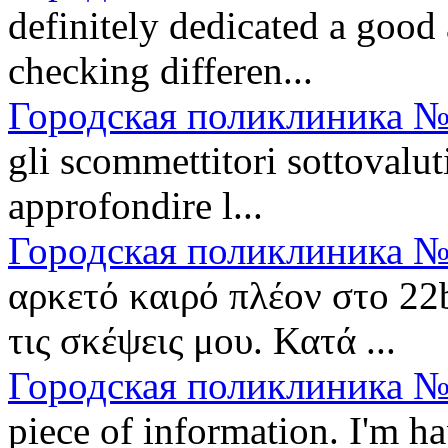
definitely dedicated a goo
checking differen...
Городская поликлиника №
gli scommettitori sottovalu
approfondire l...
Городская поликлиника №
αρκετό καιρό πλέον στο 22
τις σκέψεις μου. Κατά ...
Городская поликлиника №
piece of information. I'm ha