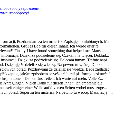
алогового уведомления
окументообороту!
formacji. Pozdrawiam za ten materiał. Zapisuję do ulubionych. Ma...
formationen. Großes Lob für diesen Inhalt. Ich werde öfter re...
elevant!! Finally I have found something that helped me. Many ...
informacji. Dzięki za podzielenie się. Czekam na więcej. Dokład...
piracji. Dzięki za podzielenie się. Polecam innym. Trafnie napi...
. Dziękuję że dzielisz się wiedzą. Na pewno tu wrócę. Dokładnie...
ciowych porad. Pozdrawiam że dzielisz się wiedzą. Będę zaglądać ...
řekvapuje, jakým způsobem se veškeré herní platformy neskutečně ...
 Inspirationen. Danke fürs Teilen. Ich warte auf mehr. Volle Z...
e Anregungen. Vielen Dank für diesen Inhalt. Ich empfehle die ...
n seit einiger einer Weile auf diversen Seiten wobei muss zuge...
ch porad. Super za ten materiał. Na pewno tu wrócę. Masz rację -...