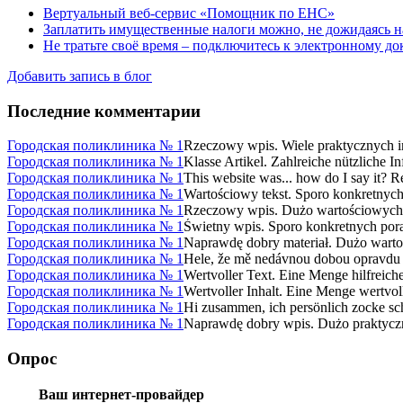
Вертуальный веб-сервис «Помощник по ЕНС»
Заплатить имущественные налоги можно, не дожидаясь н
Не тратьте своё время – подключитесь к электронному д
Добавить запись в блог
Последние комментарии
Городская поликлиника № 1
Rzeczowy wpis. Wiele praktycznych in
Городская поликлиника № 1
Klasse Artikel. Zahlreiche nützliche In
Городская поликлиника № 1
This website was... how do I say it? R
Городская поликлиника № 1
Wartościowy tekst. Sporo konkretnych 
Городская поликлиника № 1
Rzeczowy wpis. Dużo wartościowych ins
Городская поликлиника № 1
Świetny wpis. Sporo konkretnych porad
Городская поликлиника № 1
Naprawdę dobry materiał. Dużo wartoś
Городская поликлиника № 1
Hele, že mě nedávnou dobou opravdu p
Городская поликлиника № 1
Wertvoller Text. Eine Menge hilfreiche
Городская поликлиника № 1
Wertvoller Inhalt. Eine Menge wertvoll
Городская поликлиника № 1
Hi zusammen, ich persönlich zocke scho
Городская поликлиника № 1
Naprawdę dobry wpis. Dużo praktyczny
Опрос
Ваш интернет-провайдер