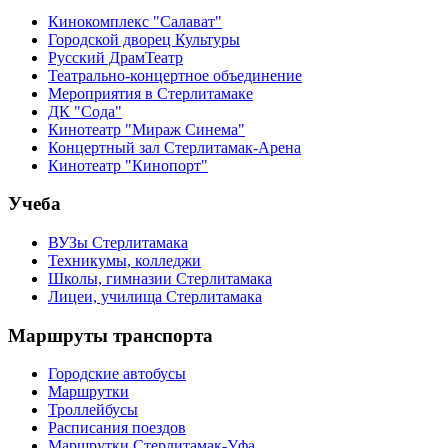
Кинокомплекс "Салават"
Городской дворец Культуры
Русский ДрамТеатр
Театрально-концертное объединение
Мероприятия в Стерлитамаке
ДК "Сода"
Кинотеатр "Мираж Синема"
Концертный зал Стерлитамак-Арена
Кинотеатр "Кинопорт"
Учеба
ВУЗы Стерлитамака
Техникумы, колледжи
Школы, гимназии Стерлитамака
Лицеи, училища Стерлитамака
Маршруты транспорта
Городские автобусы
Маршрутки
Троллейбусы
Расписания поездов
Маршрутки Стерлитамак-Уфа