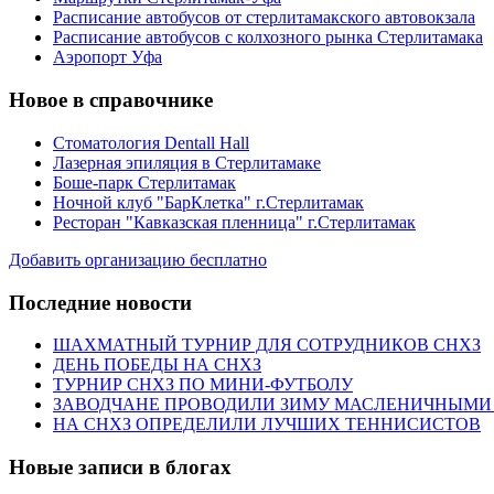
Расписание автобусов от стерлитамакского автовокзала
Расписание автобусов с колхозного рынка Стерлитамака
Аэропорт Уфа
Новое в справочнике
Стоматология Dentall Hall
Лазерная эпиляция в Стерлитамаке
Боше-парк Стерлитамак
Ночной клуб "БарКлетка" г.Стерлитамак
Ресторан "Кавказская пленница" г.Стерлитамак
Добавить организацию бесплатно
Последние новости
ШАХМАТНЫЙ ТУРНИР ДЛЯ СОТРУДНИКОВ СНХЗ
ДЕНЬ ПОБЕДЫ НА СНХЗ
ТУРНИР СНХЗ ПО МИНИ-ФУТБОЛУ
ЗАВОДЧАНЕ ПРОВОДИЛИ ЗИМУ МАСЛЕНИЧНЫМИ
НА СНХЗ ОПРЕДЕЛИЛИ ЛУЧШИХ ТЕННИСИСТОВ
Новые записи в блогах