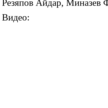
Резяпов Айдар, Миназев 
Видео: