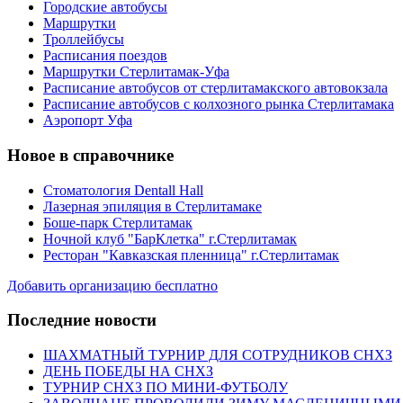
Городские автобусы
Маршрутки
Троллейбусы
Расписания поездов
Маршрутки Стерлитамак-Уфа
Расписание автобусов от стерлитамакского автовокзала
Расписание автобусов с колхозного рынка Стерлитамака
Аэропорт Уфа
Новое в справочнике
Стоматология Dentall Hall
Лазерная эпиляция в Стерлитамаке
Боше-парк Стерлитамак
Ночной клуб "БарКлетка" г.Стерлитамак
Ресторан "Кавказская пленница" г.Стерлитамак
Добавить организацию бесплатно
Последние новости
ШАХМАТНЫЙ ТУРНИР ДЛЯ СОТРУДНИКОВ СНХЗ
ДЕНЬ ПОБЕДЫ НА СНХЗ
ТУРНИР СНХЗ ПО МИНИ-ФУТБОЛУ