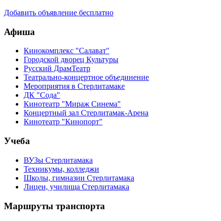
Добавить объявление бесплатно
Афиша
Кинокомплекс "Салават"
Городской дворец Культуры
Русский ДрамТеатр
Театрально-концертное объединение
Мероприятия в Стерлитамаке
ДК "Сода"
Кинотеатр "Мираж Синема"
Концертный зал Стерлитамак-Арена
Кинотеатр "Кинопорт"
Учеба
ВУЗы Стерлитамака
Техникумы, колледжи
Школы, гимназии Стерлитамака
Лицеи, училища Стерлитамака
Маршруты транспорта