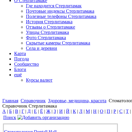
О Стерлитамаке
Где находится Стерлитамак
Почтовые индексы Стерлитамака
Полезные телефоны Стерлитамака
История Стерлитамака
Отзывы о Стерлитамаке
Улицы Стерлитамака
Фото Стерлитамака
Скрытые камеры Стерлитамака
Села и деревни
Карта
Погода
Сообщество
Блоги
ещё
Курсы валют
Главная
Справочник
Здоровье, медицина, красота
Стоматоло
Справочник Стерлитамака
А
|
Б
|
В
|
Г
|
Д
|
Е
|
Ё
|
Ж
|
З
|
И
|
Й
|
К
|
Л
|
М
|
Н
|
О
|
П
|
Р
|
С
|
Т
|
Поиск
Стоматология Dentall Hall