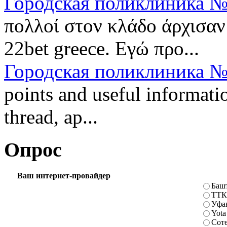
Городская поликлиника №
πολλοί στον κλάδο άρχισαν
22bet greece. Εγώ προ...
Городская поликлиника №
points and useful informatio
thread, ap...
Опрос
Ваш интернет-провайдер
Баш
ТТК
Уфа
Yota
Сот