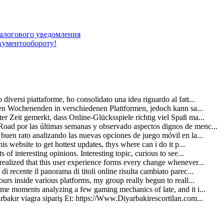
алогового уведомления
окументообороту!
diversi piattaforme, ho consolidato una idea riguardo al fatt...
ielen Wochenenden in verschiedenen Plattformen, jedoch kann sa...
er Zeit gemerkt, dass Online-Glücksspiele richtig viel Spaß ma...
oad por las últimas semanas y observado aspectos dignos de menc...
 buen rato analizando las nuevas opciones de juego móvil en la...
his website to get hottest updates, thys where can i do it p...
 of interesting opinions. Interesting topic, curious to see...
realized that this user experience forms every change whenever...
i recente il panorama di titoli online risulta cambiato parec...
ours inside various platforms, my group really begun to reall...
ome moments analyzing a few gaming mechanics of late, and it i...
rbakır viagra sipariş Et: https://Www.Diyarbakirescortilan.com...