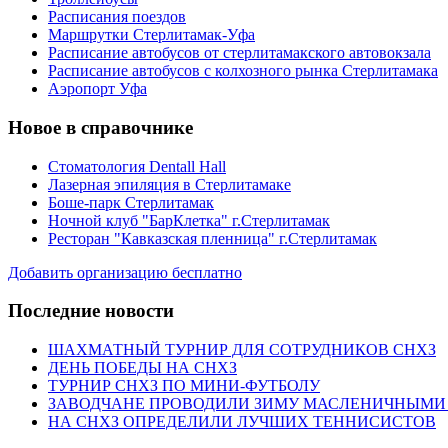
Расписания поездов
Маршрутки Стерлитамак-Уфа
Расписание автобусов от стерлитамакского автовокзала
Расписание автобусов с колхозного рынка Стерлитамака
Аэропорт Уфа
Новое в справочнике
Стоматология Dentall Hall
Лазерная эпиляция в Стерлитамаке
Боше-парк Стерлитамак
Ночной клуб "БарКлетка" г.Стерлитамак
Ресторан "Кавказская пленница" г.Стерлитамак
Добавить организацию бесплатно
Последние новости
ШАХМАТНЫЙ ТУРНИР ДЛЯ СОТРУДНИКОВ СНХЗ
ДЕНЬ ПОБЕДЫ НА СНХЗ
ТУРНИР СНХЗ ПО МИНИ-ФУТБОЛУ
ЗАВОДЧАНЕ ПРОВОДИЛИ ЗИМУ МАСЛЕНИЧНЫМИ
НА СНХЗ ОПРЕДЕЛИЛИ ЛУЧШИХ ТЕННИСИСТОВ