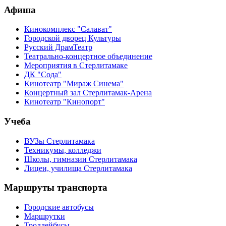
Афиша
Кинокомплекс "Салават"
Городской дворец Культуры
Русский ДрамТеатр
Театрально-концертное объединение
Мероприятия в Стерлитамаке
ДК "Сода"
Кинотеатр "Мираж Синема"
Концертный зал Стерлитамак-Арена
Кинотеатр "Кинопорт"
Учеба
ВУЗы Стерлитамака
Техникумы, колледжи
Школы, гимназии Стерлитамака
Лицеи, училища Стерлитамака
Маршруты транспорта
Городские автобусы
Маршрутки
Троллейбусы