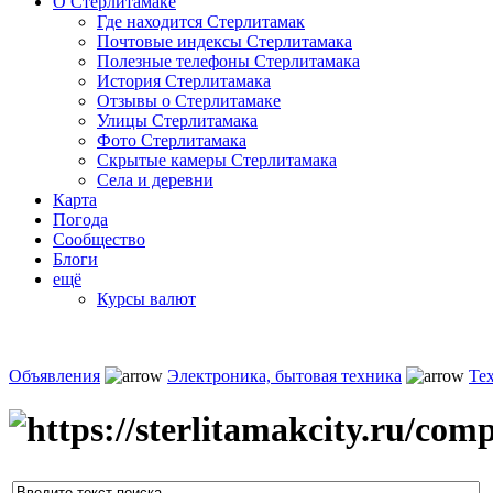
О Стерлитамаке
Где находится Стерлитамак
Почтовые индексы Стерлитамака
Полезные телефоны Стерлитамака
История Стерлитамака
Отзывы о Стерлитамаке
Улицы Стерлитамака
Фото Стерлитамака
Скрытые камеры Стерлитамака
Села и деревни
Карта
Погода
Сообщество
Блоги
ещё
Курсы валют
Объявления
Электроника, бытовая техника
Те