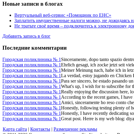
Новые записи в блогах
Вертуальный веб-сервис «Помощник по ЕНС»
Заплатить имущественные налоги можно, не дожидаясь н
Не тратьте своё время – подключитесь к электронному д
Добавить запись в блог
Последние комментарии
Городская поликлиника № 1
Sinceramente, dopo tanto spazio dentro 
Городская поликлиника № 1
Ehrlich gesagt, ich zocke jetzt seit v
Городская поликлиника № 1
Meiner Meinung nach, habe ich in letzt
Городская поликлиника № 1
La verdad, estoy jugando en Chicken R
Городская поликлиника № 1
Para ser sincero, he estado pasando un
Городская поликлиника № 1
What's up, I wish for to subscribe for t
Городская поликлиника № 1
Really enjoying the discussion here, lots
Городская поликлиника № 1
According to the recent games, I have 
Городская поликлиника № 1
Amici, sinceramente ho reso conto che d
Городская поликлиника № 1
Honestly, following testing plenty of h
Городская поликлиника № 1
Honestly, I have recently dedicating s
Городская поликлиника № 1
Great post. Herre is my web blog: diya
Карта сайта
|
Контакты
|
Размещение рекламы