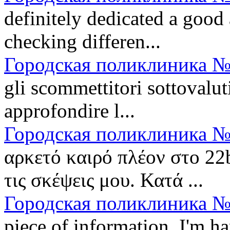
definitely dedicated a goo
checking differen...
Городская поликлиника №
gli scommettitori sottovalu
approfondire l...
Городская поликлиника №
αρκετό καιρό πλέον στο 22
τις σκέψεις μου. Κατά ...
Городская поликлиника №
piece of information. I'm ha